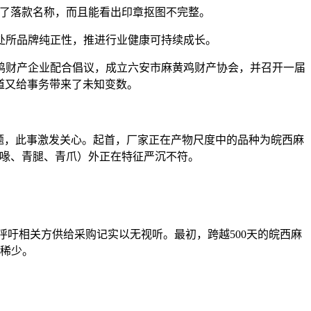
了落款名称，而且能看出印章抠图不完整。
所品牌纯正性，推进行业健康可持续成长。
黄鸡财产企业配合倡议，成立六安市麻黄鸡财产协会，并召开一届
道又给事务带来了未知变数。
题，此事激发关心。起首，厂家正在产物尺度中的品种为皖西麻
青喙、青腿、青爪）外正在特征严沉不符。
吁相关方供给采购记实以无视听。最初，跨越500天的皖西麻
稀少。