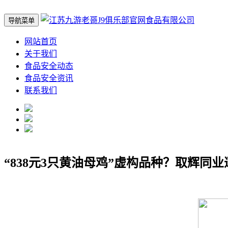
导航菜单
网站首页
关于我们
食品安全动态
食品安全资讯
联系我们
“838元3只黄油母鸡”虚构品种？取辉同