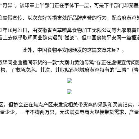
奇异”。该印章上半部门正在字体下一层，可是下半部门却笼盖
虚假宣传、以次充好等损害处所品牌声誉的行为，配合麻黄鸡处
年10月21日，由安徽省百草喷鼻食物加工无限公司等九家麻
看上去似乎取辉同业确实遭到“碰瓷”，但中国食物平安网一篇报
此外，中国食物平安网颁发的这篇文章末尾？。
辉同业曲播间带货的一款“大别山黄油母鸡”存正在虚假宣传问
构，了市场次序。其次，其取皖西地域麻黄鸡特有的“三青”（
，但协会正在焦点产区未发觉相关带货鸡的采购和买卖记实，呼
量少少，一年不脚两万只，无法满脚电商大规模带货需求，产量