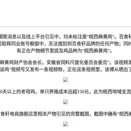
消息以及线上平台引见中，均未标注是“皖西麻黄鸡”。百食轩客
目前取辉同业账号橱窗中，无法搜刮到百食轩品牌的任何产物；
有正在产物细节里提及鸡品种为“皖西麻黄鸡”。
麻黄鸡财产协会会长，安徽省饲料尺度化委员会委员”。该视频
会长谈鸡”视频号又发布一条视频称，正在这条视频里，该博从晒出
天以上的老母鸡，单只养殖成本远超150元，此为皖西地域支
轩电商旗舰店里相关产物引见的完整截图，截图中确有“皖西麻