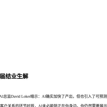
26届结业生解
t的AI总监David Loker暗示：AI确实加快了产出，但也引入了可
户关系的环节时辰，AI未必能陪正在你身边。你仍然需要展示