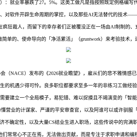
ers）：就业率暴跌了27。5%。这类工做凡是指按照既定例格编
对软件开辟生命周期的掌控，以及那些AI无法替代的技术——
疯狂裁人，而留下的幸存者们正被覆没正在一场由AI制制的、充
的、使命导向的「净活累活」（gruntwork）来考验技术
NACE）发布的《2026就业瞻望》，雇从们的悲不雅情感已达
的机遇少得可怜。良多职位都要求至多一年的非练习工做经验
要建立一个全局模子，易犯错、难以捉摸且不竭演变的「智能
营业的计谋家、严谨的平安审查官，以及阿谁可以或许驯服「B
不确定性，以及大量CS结业生进入职场，这些传说中的完满
常常心不正在焉，无法做出贡献，而是专注于求职申请和编