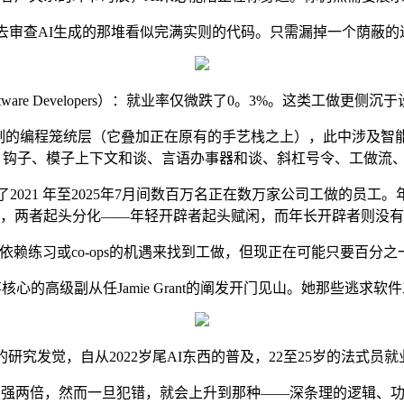
查AI生成的那堆看似完满实则的代码。只需漏掉一个荫蔽的逻
are Developers）：就业率仅微跌了0。3%。这类工做更侧
控制的编程笼统层（它叠加正在原有的手艺栈之上），此中涉及
钩子、模子上下文和谈、言语办事器和谈、斜杠号令、工做流、
21 年至2025年7月间数百万名正在数万家公司工做的员工。
，两者起头分化——年轻开辟者起头赋闲，而年长开辟者则没有
学生依赖练习或co-ops的机遇来找到工做，但现正在可能只要百分
的高级副从任Jamie Grant的阐发开门见山。她那些逃求软
发觉，自从2022岁尾AI东西的普及，22至25岁的法式员就
强两倍，然而一旦犯错，就会上升到那种——深条理的逻辑、功