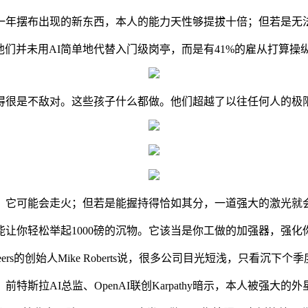
年摆布出现的新东西，本人的能力天性够提拔十倍；但若是无法
们并未用AI简单地代替入门级岗亭，而是有41%的雇从打算操纵
很是不敌对。这些孩子什么都做。他们超越了以往任何人的极限
可能会走火；但若是能握持得恰如其分，一道强大的激光就
你轻松举起1000磅的沉物。它该当是你工做的加强器，强化
g Careers的创始人Mike Roberts说，很多公司目光短浅，只看
斯拉AI总监、OpenAI联创Karpathy暗示，本人被强大的