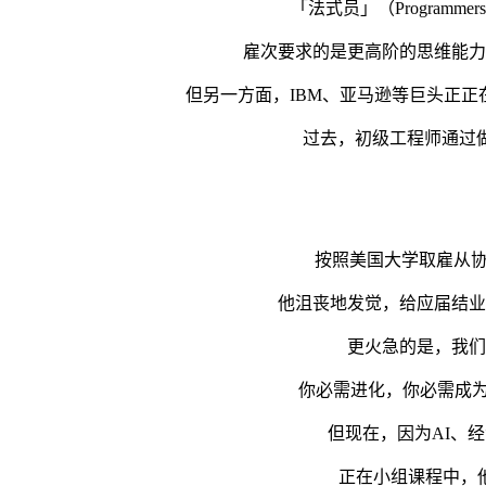
「法式员」（Programm
雇次要求的是更高阶的思维能力、
但另一方面，IBM、亚马逊等巨头正正在
过去，初级工程师通过做简单
按照美国大学取雇从协会（
他沮丧地发觉，给应届结业生
更火急的是，我们需
你必需进化，你必需成为懂
但现在，因为AI、经济
正在小组课程中，他们