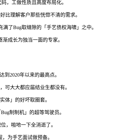
写代码，工做性质且高度布局化。
好比理解客户那些恍惚不清的需求。
满了Bug取缝隙的「手艺债权海啸」之中。
，逐渐成长为独当一面的专家。
到2020年以来的最高点。
，可大大都应届结业生都没有。
实体」的好坏取圈套。
ug制制机」的超等驾驶员。
职位，啪地一下全消逝了。
程，为手艺面试做预备。