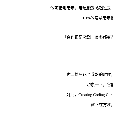
他可惜地暗示，若是能妥帖起过去一
61%的雇从暗示他
「合作很是激烈，良多都变得
你四处晃这个兵器的时候，它
想象一下，它能让
对此，Creating Codin
就正在方才，前特