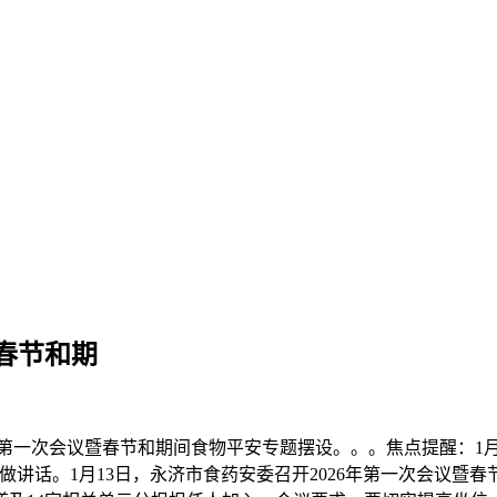
春节和期
一次会议暨春节和期间食物平安专题摆设。。。焦点提醒：1月1
做讲话。1月13日，永济市食药安委召开2026年第一次会议暨