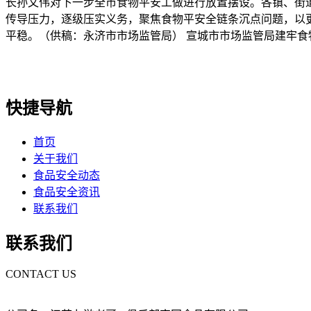
长孙文伟对下一步全市食物平安工做进行放置摆设。各镇、街
传导压力，逐级压实义务，聚焦食物平安全链条沉点问题，以
平稳。（供稿：永济市市场监管局） 宣城市市场监管局建牢食
快捷导航
首页
关于我们
食品安全动态
食品安全资讯
联系我们
联系我们
CONTACT US