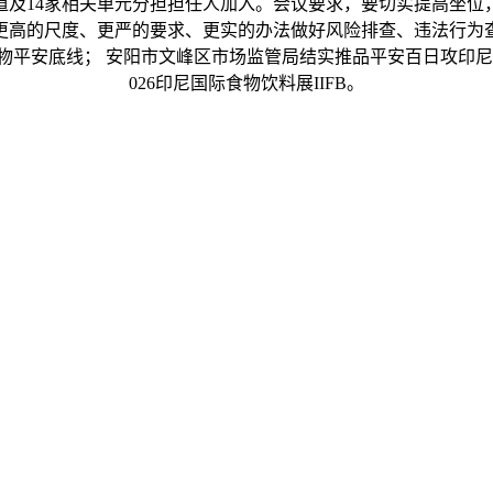
道及14家相关单元分担担任人加入。会议要求，要切实提高坐位
更高的尺度、更严的要求、更实的办法做好风险排查、违法行为
物平安底线； 安阳市文峰区市场监管局结实推品平安百日攻印
026印尼国际食物饮料展IIFB。