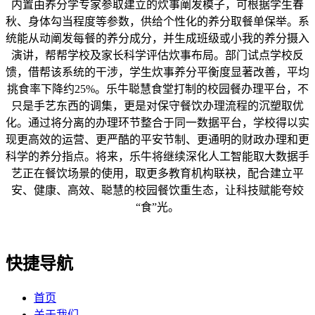
内置由养分学专家参取建立的炊事阐发模子，可根据学生春
秋、身体勾当程度等参数，供给个性化的养分取餐单保举。系
统能从动阐发每餐的养分成分，并生成班级或小我的养分摄入
演讲，帮帮学校及家长科学评估炊事布局。部门试点学校反
馈，借帮该系统的干涉，学生炊事养分平衡度显著改善，平均
挑食率下降约25%。乐牛聪慧食堂打制的校园餐办理平台，不
只是手艺东西的调集，更是对保守餐饮办理流程的沉塑取优
化。通过将分离的办理环节整合于同一数据平台，学校得以实
现更高效的运营、更严酷的平安节制、更通明的财政办理和更
科学的养分指点。将来，乐牛将继续深化人工智能取大数据手
艺正在餐饮场景的使用，取更多教育机构联袂，配合建立平
安、健康、高效、聪慧的校园餐饮重生态，让科技赋能夸姣
“食”光。
快捷导航
首页
关于我们