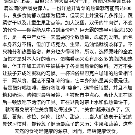
道道的`上菜，每道只占领大盘中的一角，西餐的热量却比钵
满盆满的西餐更惊人。一份洋葱开胃菜的热量就可能高达800
卡，良多食物都以健康为招牌，但现实上并没有几多养分，蔬
菜饼干以及儿童生果甜点等。加大汉堡，双份的牛肉饼，不变
的代价——你实能从中占到廉价吗？巨无霸的热量可高达1520
卡，是一名中年女性一天需要的全数热量，忍痛割爱吧。面包
本身养分不错，但加了巧克力、生果、奶油馅就纷歧样了。不
只糖分和热量倍增，养分也少得可怜。所以，选择原味的全麦
面包才是对本人好的表示。蛋糕看起来没有那么多的脂肪和热
量，但正在加工过程中被插手了各类高热量的原料。万万不要
让孩子养成吃蛋糕的习惯。一杯通俗星巴克白咖啡的热量相当
于二两从食。但这不是咖啡的错，它本身的热量其实很是低。
若是酷好喝咖啡，最好将咖啡“瘦身”，选择低脂型，并且不加
糖和奶油。购物时最容易饿，再被超市中点心、会让人正在随
后一顿饭吃下两倍的工具。正在逛街时带上水和低热量饼干，
就可避免禁不住美食而吃得过多了。“美食”越来越多了，汉
堡、薯条、沙拉、烤肉、比萨、甜点……当人们热衷于新式的
餐饮习惯时，却轻忽了健康最底子的来历：生果和蔬菜，这些
天然的食物是健康的源泉。因而，连结健康饮食。